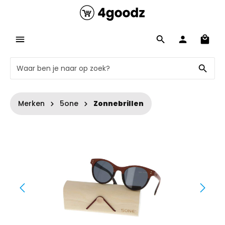
Merken
5one
Zonnebrillen