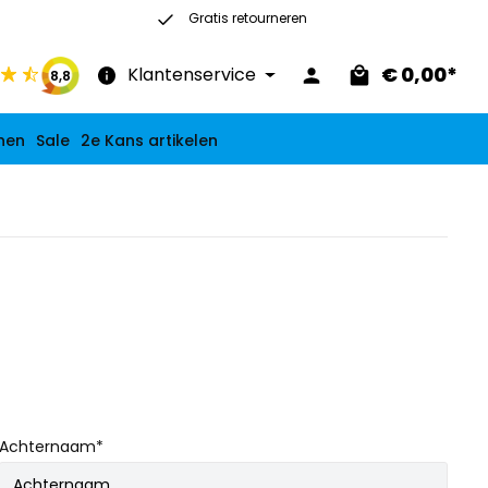
Gratis retourneren
30 dagen recht op retour
€ 0,00*
Klantenservice
8,8
nen
Sale
2e Kans artikelen
Achternaam*