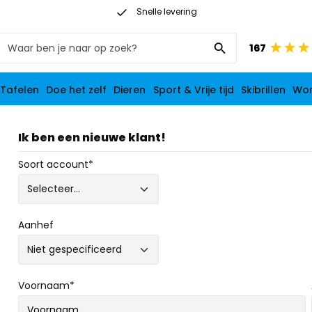
Snelle levering
Op werkdagen vóór 21:00 besteld: morgen in huis
167
 Tafelen
Doe het zelf
Dieren
Sport & Vrije tijd
Skibrillen
Wo
Ik ben een nieuwe klant!
Soort account*
Aanhef
Voornaam*