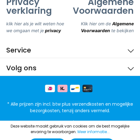
Privacy
Algemene
verklaring
Voorwaarden
klik hier als je wilt weten hoe
Klik hier om de
Algemene
we omgaan met je
privacy
Voorwaarden
te bekijken
Service
Volg ons
* Alle prijzen zijn incl. btw plus
verzendkosten
en mogelijke
bezorgkosten, tenzij anders vermeld.
FAQ
Privacy
Deze website maakt gebruik van cookies om de best mogelijke
ervaring te waarborgen.
Meer informatie...
© 2021 4goodz