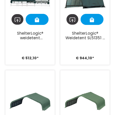
ShelterLogic®
ShelterLogic®
weidetent
Weidetent SL51351 -
Overkapping Zonder
610x400x300 cm -
onder frame
Groen
SL51523 -
370x370x160cm
€ 512,10*
€ 944,10*