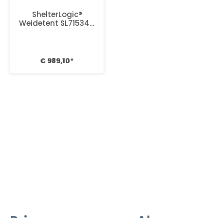
ShelterLogic®
Weidetent SL71534 -
610x380x260 cm
€ 989,10*