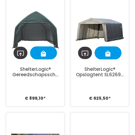
ShelterLogic®
ShelterLogic®
Gereedschapsschu
Opslagtent SL62697
ur Folietent SL62706
- 490x370x260 cm -
- 610x390x370 cm
Grijs
€ 899,10*
€ 625,50*