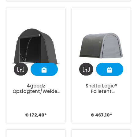
4goodz
ShelterLogic®
Opslagtent/Weidet
Folietent
ent 245x120x200 cm
garagetent -
met UV-
300x300x240 cm -
bescherming
Grijs
€ 172,40*
€ 467,10*