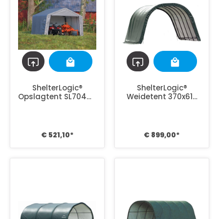
ShelterLogic®
ShelterLogic®
Opslagtent SL70443
Weidetent 370x610
- 370x370x260 cm -
cm - Opslagtent
Grijs
SL51341
€ 521,10*
€ 899,00*