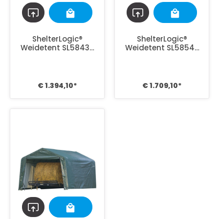
ShelterLogic®
ShelterLogic®
Weidetent SL58432
Weidetent SL58542
- 610x670x320 cm -
- 680x730x380cm -
Groen
Groen
€ 1.394,10*
€ 1.709,10*