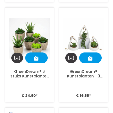
GreenDream® 6
GreenDream®
stuks Kunstplanten
Kunstplanten - 3
- Nep planten
stuks Hangplanten
Vetplanten -
in Hanger -
Cadeautip
Cadeautip
€ 24,90*
€ 16,55*