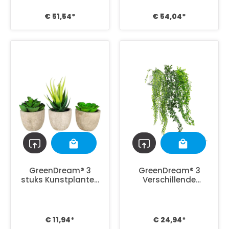
€ 51,54*
€ 54,04*
GreenDream® 3
GreenDream® 3
stuks Kunstplanten
Verschillende
- Nep planten
Hangplanten
Vetplanten -
Kunstplanten in Pot
Cadeautip
- decoratief -
Cadeautip - Groen
€ 11,94*
€ 24,94*