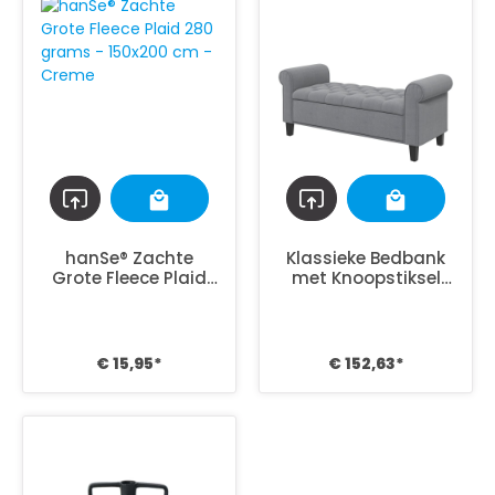
hanSe® Zachte
Klassieke Bedbank
Grote Fleece Plaid
met Knoopstiksel
280 grams -
48x126x57 cm - Grijs
150x200 cm - Creme
€ 15,95*
€ 152,63*