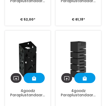
Paraplustandaard
Paraplustandaard
Staal - 4 Haken -
Staal -
Wateropvangbak -
Wateropvangbak -
Staal - Wit
Staal - Wit
€ 52,00*
€ 61,18*
4goodz
4goodz
Paraplustandaard
Paraplustandaard
Staal - Zwart
Staal - Zwart