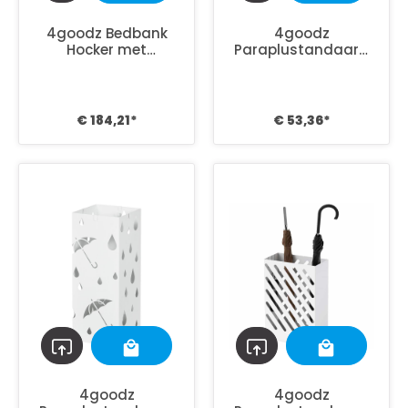
4goodz Bedbank
4goodz
Hocker met
Paraplustandaard
Opbergruimte -
Staal - 4 Haken -
teddyfleece -
Wateropvangbak -
41x116x40 cm -
Staal - grijs
Creme
€ 184,21*
€ 53,36*
4goodz
4goodz