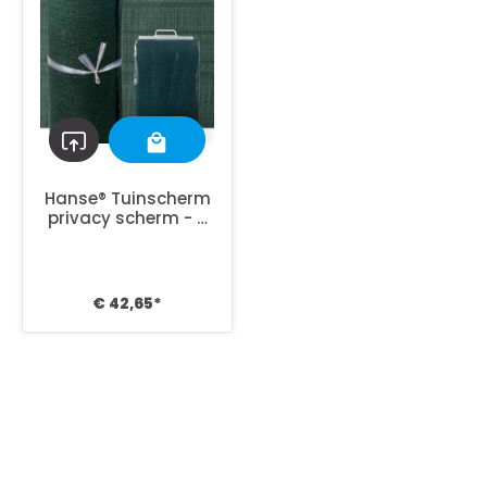
Hanse® Tuinscherm
privacy scherm - 5
mtr lang, 180cm
hoog - groen
€ 42,65*