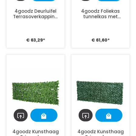
4goodz Deurluifel
4goodz Foliekas
Terrasoverkapping
tunnelkas met
Polycarbonaat, -
gaasvenster
75x100cm - Zilver
300x80x45 cm -
Groen
€ 63,29*
€ 61,60*
4goodz Kunsthaag
4goodz Kunsthaag