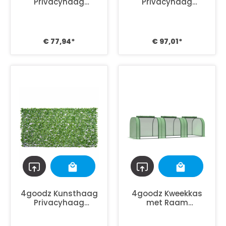
Privacyhaag
Privacyhaag
300x100 cm -
300x150 cm -
Lichtgroen
Donkergroen
€ 77,94*
€ 97,01*
4goodz Kunsthaag
4goodz Kweekkas
Privacyhaag
met Raam
300x150 cm -
295x100x80 cm -
Lichtgroen
foliekas Groen