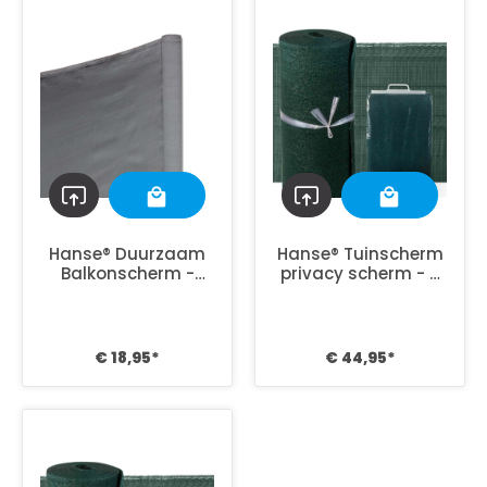
Hanse® Duurzaam
Hanse® Tuinscherm
Balkonscherm -
privacy scherm - 5
Kleur Grijs -
mtr lang, 150cm
Balkondoek -
hoog - groen
500x90cm
€ 18,95*
€ 44,95*