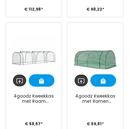
€ 112,98*
€ 68,22*
4goodz Kweekkas
4goodz Kweekkas
met Raam
met Ramen
350x100x80 cm -
200x100x80 cm -
foliekas
foliekas - Groen
€ 58,57*
€ 59,81*