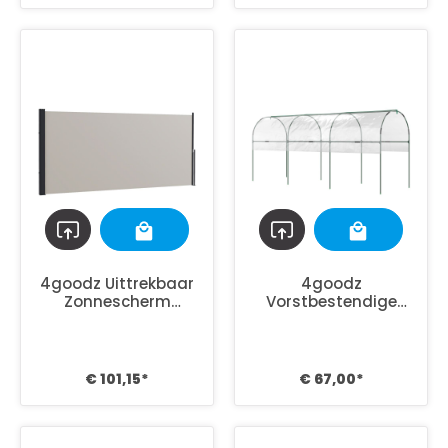
4goodz Uittrekbaar
4goodz
Zonnescherm
Vorstbestendige
300x140cm
foliekas met
Tuinscherm
boogdak 400 cm -
transparant
€ 101,15*
€ 67,00*