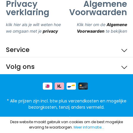
Privacy
Algemene
verklaring
Voorwaarden
klik hier als je wilt weten hoe
Klik hier om de
Algemene
we omgaan met je
privacy
Voorwaarden
te bekijken
Service
Volg ons
* Alle prijzen zijn incl. btw plus
verzendkosten
en mogelijke
bezorgkosten, tenzij anders vermeld.
FAQ
Privacy
Deze website maakt gebruik van cookies om de best mogelijke
ervaring te waarborgen.
Meer informatie...
© 2021 4goodz