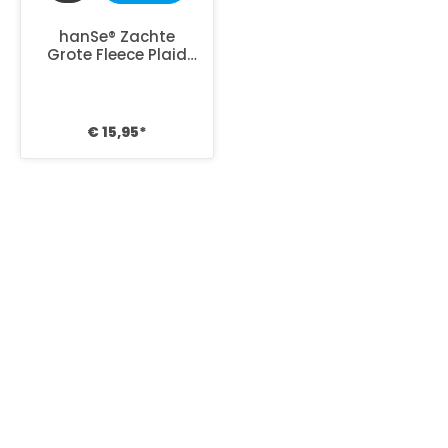
hanSe® Zachte
Grote Fleece Plaid
280 grams -
150x200 cm - Creme
€ 15,95*