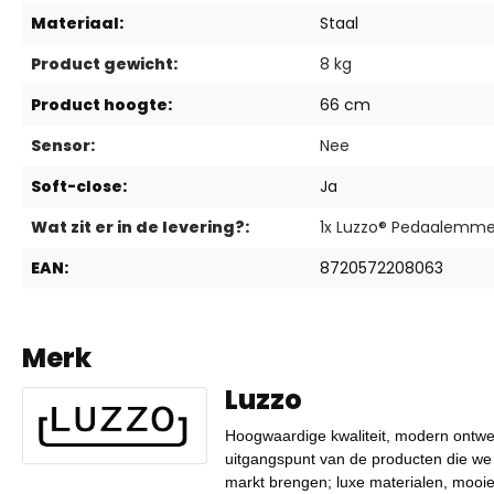
Materiaal:
Staal
Product gewicht:
8 kg
Product hoogte:
66 cm
Sensor:
Nee
Soft-close:
Ja
Wat zit er in de levering?:
1x Luzzo® Pedaalemmer 5
EAN:
8720572208063
Merk
Luzzo
Hoogwaardige kwaliteit, modern ontwer
uitgangspunt van de producten die we
markt brengen; luxe materialen, mooie