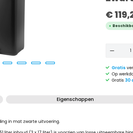
€ 119,
Beschikbaa
Gratis
ver
Op werkda
Gratis
30 
Eigenschappen
ding in mat zwarte uitvoering.
iter inhoud (3 x 17 liter) is voorzien van losse uitneembare bi