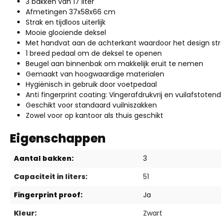
3 bakken van 17 liter
Afmetingen 37x58x66 cm
Strak en tijdloos uiterlijk
Mooie glooiende deksel
Met handvat aan de achterkant waardoor het design str
1 breed pedaal om de deksel te openen
Beugel aan binnenbak om makkelijk eruit te nemen
Gemaakt van hoogwaardige materialen
Hygiënisch in gebruik door voetpedaal
Anti fingerprint coating: Vingerafdrukvrij en vuilafstotend
Geschikt voor standaard vuilniszakken
Zowel voor op kantoor als thuis geschikt
Eigenschappen
Aantal bakken:
3
Capaciteit in liters:
51
Fingerprint proof:
Ja
Kleur:
Zwart