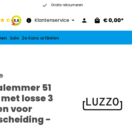
Gratis retourneren
30 dagen recht op retour
€ 0,00*
Klantenservice
8,8
nen
Sale
2e Kans artikelen
®
alemmer 51
- met losse 3
n voor
scheiding -
t