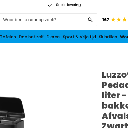
Snelle levering
Op werkdagen vóór 21:00 besteld: morgen in huis
167
 Tafelen
Doe het zelf
Dieren
Sport & Vrije tijd
Skibrillen
Wo
Luzzo
Peda
liter 
bakke
Afval
Zwar