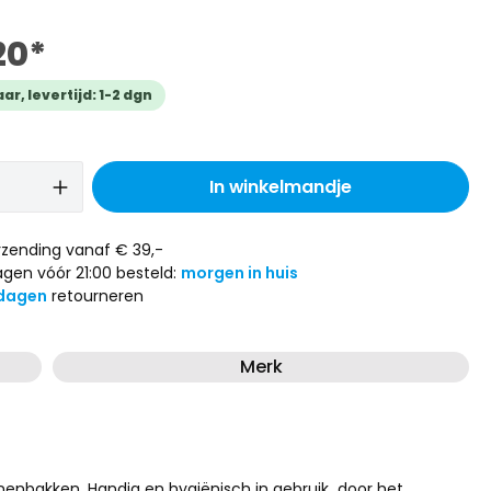
20*
r, levertijd: 1-2 dgn
In winkelmandje
zending vanaf € 39,-
gen vóór 21:00 besteld:
morgen in huis
dagen
retourneren
Merk
nnenbakken. Handig en hygiënisch in gebruik door het