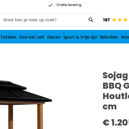
Snelle levering
Op werkdagen vóór 21:00 besteld: morgen in huis
167
 Tafelen
Doe het zelf
Dieren
Sport & Vrije tijd
Skibrillen
Wo
Sojag
BBQ G
Houtl
cm
€ 1.20