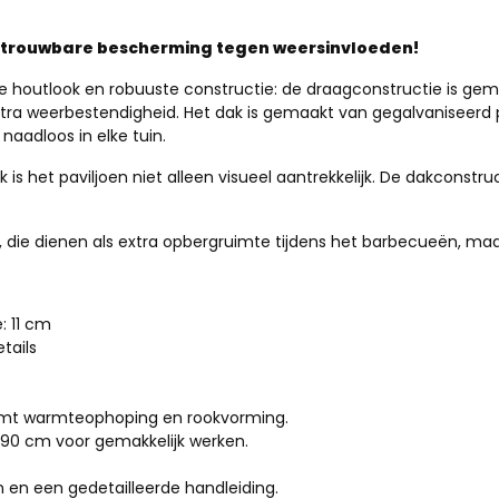
 betrouwbare bescherming tegen weersinvloeden!
che houtlook en robuuste constructie: de draagconstructie is g
extra weerbestendigheid. Het dak is gemaakt van gegalvaniseerd
 naadloos in elke tuin.
ak is het paviljoen niet alleen visueel aantrekkelijk. De dakcon
n, die dienen als extra opbergruimte tijdens het barbecueën, maa
e: 11 cm
tails
mt warmteophoping en rookvorming.
90 cm voor gemakkelijk werken.
n een gedetailleerde handleiding.