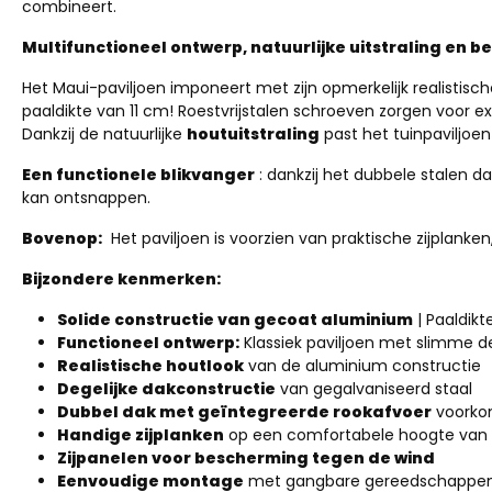
combineert.
Multifunctioneel ontwerp, natuurlijke uitstraling en
Het Maui-paviljoen imponeert met zijn opmerkelijk realistis
paaldikte van 11 cm! Roestvrijstalen schroeven zorgen voor 
Dankzij de natuurlijke
houtuitstraling
past het tuinpaviljoen
Een functionele blikvanger
: dankzij het dubbele stalen d
kan ontsnappen.
Bovenop:
Het paviljoen is voorzien van praktische zijplanke
Bijzondere kenmerken:
Solide constructie
van gecoat aluminium
| Paaldikt
Functioneel ontwerp:
Klassiek paviljoen met slimme de
Realistische
houtlook
van de aluminium constructie
Degelijke dakconstructie
van gegalvaniseerd staal
Dubbel dak met geïntegreerde rookafvoer
voorko
Handige zijplanken
op een comfortabele hoogte van 
Zijpanelen
voor bescherming tegen de wind
Eenvoudige montage
met gangbare gereedschappen e