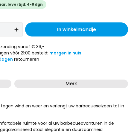
r, levertijd: 4-8 dgn
In winkelmandje
zending vanaf € 39,-
gen vóór 21:00 besteld:
morgen in huis
dagen
retourneren
Merk
 tegen wind en weer en verlengt uw barbecueseizoen tot in
comfortabele ruimte voor al uw barbecueavonturen in de
 gegalvaniseerd staal elegantie en duurzaamheid