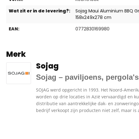
Wat zit er in de levering?:
Sojag Maui Aluminium BBQ Gril
158x249x278 cm
EAN:
0772830169980
Merk
Sojag
Sojag – paviljoens, pergola'
SOJAG werd opgericht in 1993. Het Noord-Amerika
worden op drie locaties in Azië vervaardigd en k
distributie van aantrekkelijke dak- en zonwering
bedrijf verkoopt zijn producten niet zelf, maar is