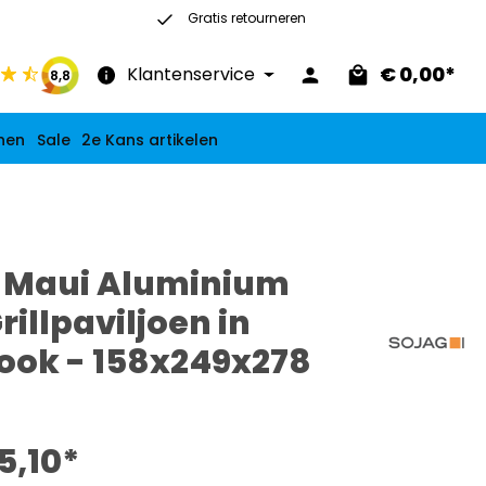
Gratis retourneren
30 dagen recht op retour
€ 0,00*
Klantenservice
8,8
nen
Sale
2e Kans artikelen
 Maui Aluminium
rillpaviljoen in
ook - 158x249x278
5,10*