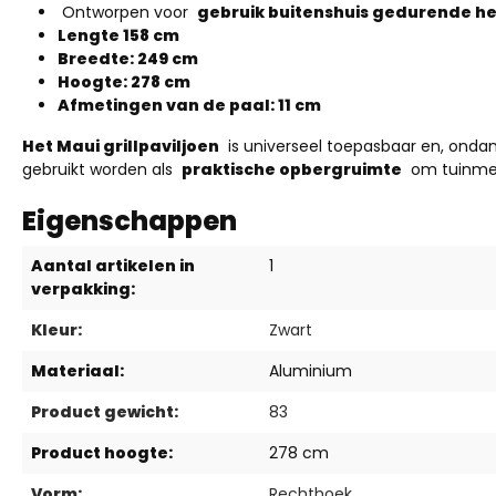
Ontworpen
voor
gebruik buitenshuis gedurende het
Lengte 158 cm
Breedte: 249 cm
Hoogte: 278 cm
Afmetingen van de paal: 11 cm
Het Maui grillpaviljoen
is universeel toepasbaar en, ondan
gebruikt worden als
praktische opbergruimte
om tuinmeu
Eigenschappen
Aantal artikelen in
1
verpakking:
Kleur:
Zwart
Materiaal:
Aluminium
Product gewicht:
83
Product hoogte:
278 cm
Vorm:
Rechthoek