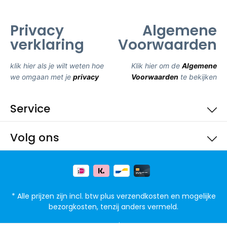
Privacy
Algemene
verklaring
Voorwaarden
klik hier als je wilt weten hoe
Klik hier om de
Algemene
we omgaan met je
privacy
Voorwaarden
te bekijken
Service
Volg ons
* Alle prijzen zijn incl. btw plus
verzendkosten
en mogelijke
bezorgkosten, tenzij anders vermeld.
FAQ
Privacy