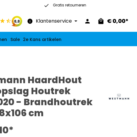
Gratis retourneren
30 dagen recht op retour
€ 0,00*
Klantenservice
8,8
nen
Sale
2e Kans artikelen
mann HaardHout
pslag Houtrek
20 - Brandhoutrek
8x106 cm
10*