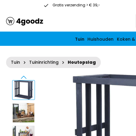
Gratis verzending > € 39,-
Vanaf € 39
Tuin
Huishouden
Koken &
Tuin
Tuininrichting
Houtopslag