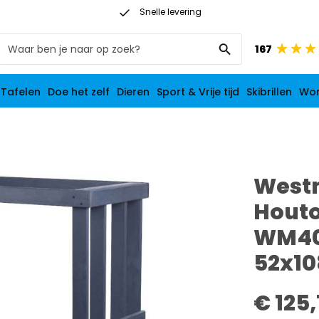
Snelle levering
Op werkdagen vóór 21:00 besteld: morgen in huis
167
 Tafelen
Doe het zelf
Dieren
Sport & Vrije tijd
Skibrillen
Wo
West
Houto
WM40
52x10
€ 125,